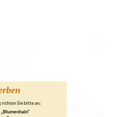
erben
richten Sie bitte an:
m „Blumenhain“