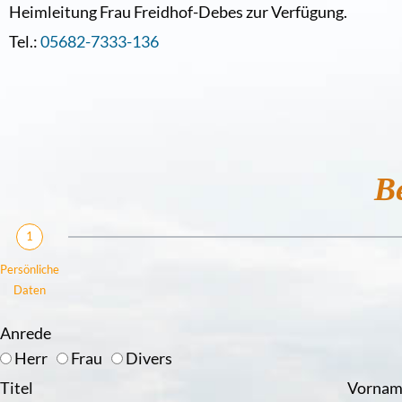
Heimleitung Frau Freidhof-Debes zur Verfügung.
Tel.:
05682-7333-136
B
1
Persönliche
Daten
Anrede
Herr
Frau
Divers
Titel
Vorna