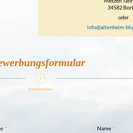
Metzen Tann
34582 Bor
oder
info@altenheim-bl
ewerbungsformular
2
Kontaktdaten
me
Name