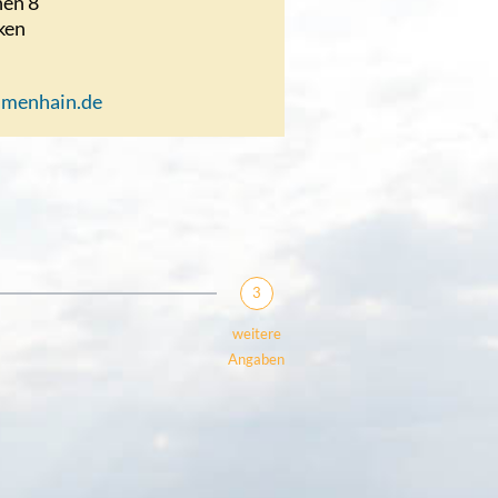
en 8
ken
umenhain.de
3
weitere
Angaben