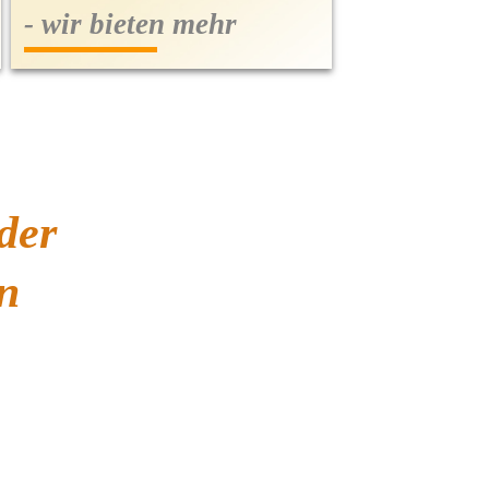
- wir bieten mehr
der
n